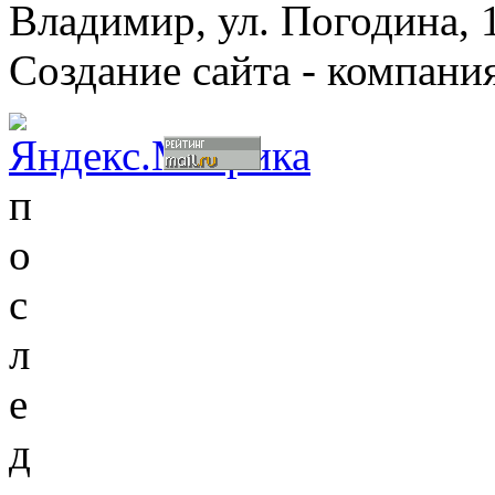
Владимир, ул. Погодина, 
Создание сайта - компани
п
о
с
л
е
д