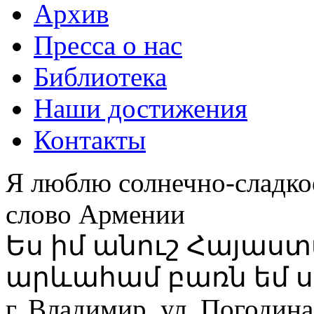
Архив
Пресса о нас
Библиотека
Наши достижения
Контакты
Я люблю солнечно-сладко
слово Армении
Ես իմ անուշ Հայաս
արևահամ բառն եմ ս
г. Владимир, ул. Погодина,