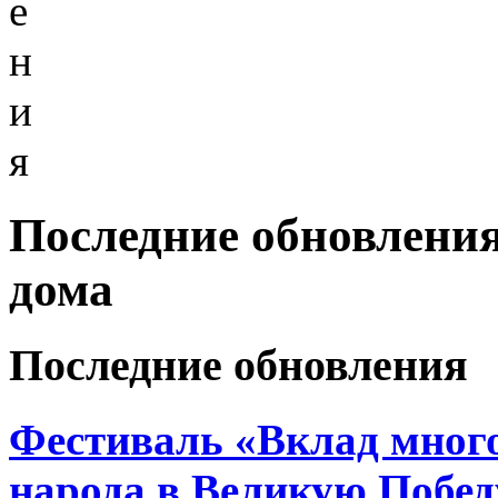
е
н
и
я
Последние обновления
дома
Последние обновления
Фестиваль «Вклад много
народа в Великую Побед