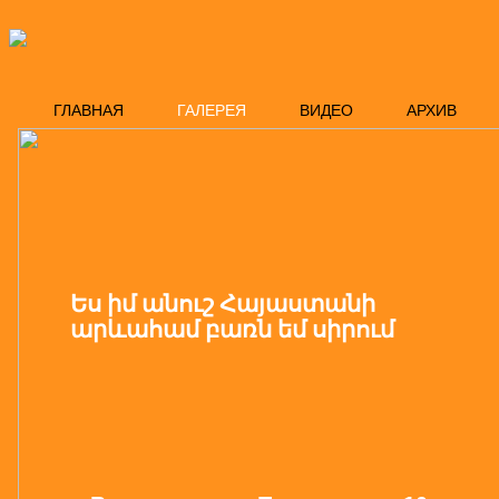
ГЛАВНАЯ
ГАЛЕРЕЯ
ВИДЕО
АРХИВ
Ես իմ անուշ Հայաստանի
արևահամ բառն եմ սիրում