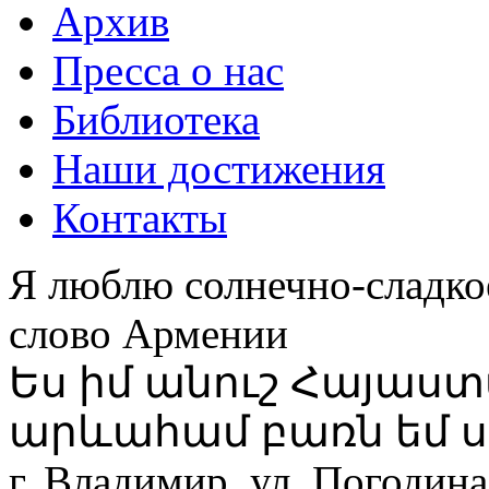
Архив
Пресса о нас
Библиотека
Наши достижения
Контакты
Я люблю солнечно-сладко
слово Армении
Ես իմ անուշ Հայաս
արևահամ բառն եմ ս
г. Владимир, ул. Погодина,