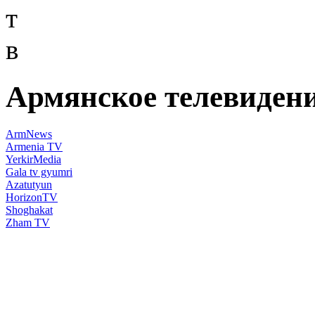
т
в
Армянское телевиден
ArmNews
Armenia TV
YerkirMedia
Gala tv gyumri
Azatutyun
HorizonTV
Shoghakat
Zham TV