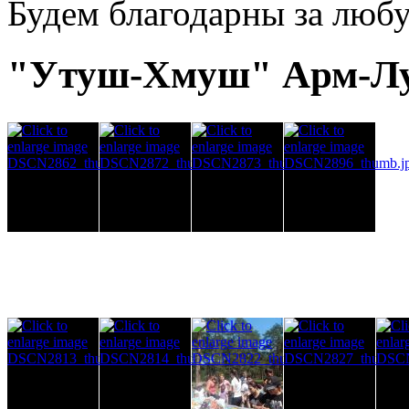
Будем благодарны за люб
"Утуш-Хмуш" Арм-Лус