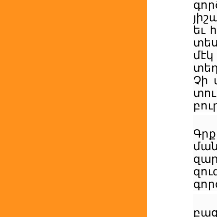
գո
յիշ
եւ 
տես
մէ
տեղ
Չի 
տու
բու
Գրք
մա
զա
զո
գոր
բա