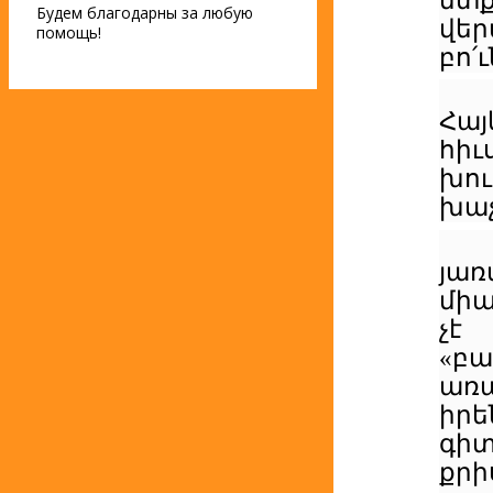
ետք
Будем благодарны за любую
վեր
помощь!
բո՛
Հայ
հիւ
խո
խաչ
յառ
միա
չէ
«բա
առ
իրե
գի
քրի