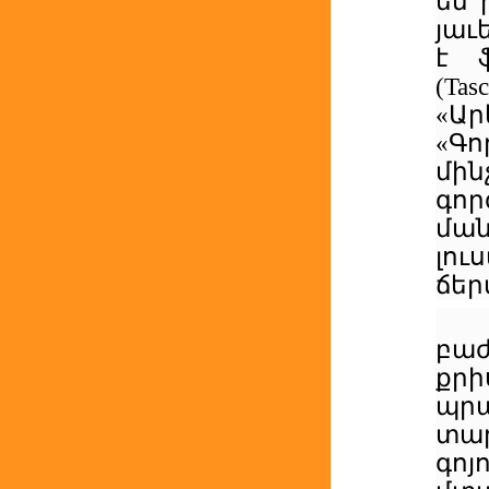
են 
յաւ
է ֆ
(
Tas
«Ա
«Գո
մին
գո
մա
լու
ճեր
բաժ
քրի
պր
տա
գոյ