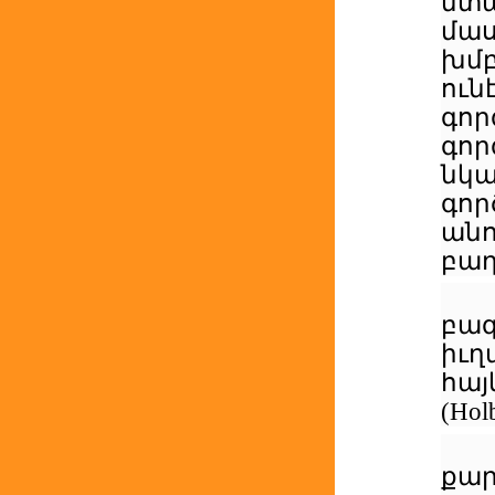
մտ
մաս
խմբ
ուն
գո
գոր
նկ
գո
ան
բաղ
բա
իւ
հայ
(
Hol
քար