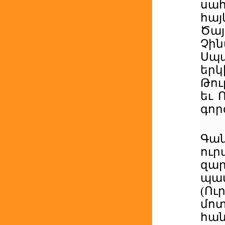
սահ
հայ
Ծայ
Չի
Սպա
երկ
Թու
եւ 
գոր
Գա
ուր
զար
պա
(Ու
մո
հան