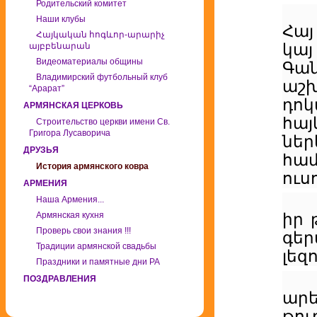
Родительский комитет
Наши клубы
Հայ
Հայկական հոգևոր-արարիչ
այբբենարան
կա
Видеоматериалы общины
Գա
Владимирский футбольный клуб
աշ
“Арарат”
դո
АРМЯНСКАЯ ЦЕРКОВЬ
հա
Строительство церкви имени Св.
Григора Лусаворича
նե
ДРУЗЬЯ
հա
История армянского ковра
ուս
АРМЕНИЯ
Наша Армения...
Армянская кухня
իր 
Проверь свои знания !!!
գեր
Традиции армянской свадьбы
լեզ
Праздники и памятные дни РА
ПОЗДРАВЛЕНИЯ
ար
թու