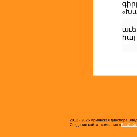
գիր
«Խա
աւե
հայ
2012 - 2026 Армянская диаспора Влади
Создание сайта - компания «
БонСайт