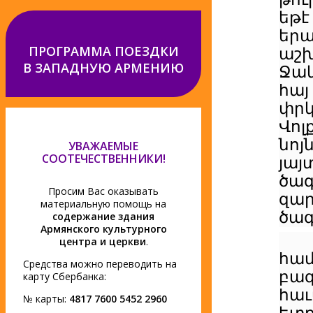
եթէ
եր
ПРОГРАММА ПОЕЗДКИ
աշխ
В ЗАПАДНУЮ АРМЕНИЮ
Ջակ
հայ
փր
Վոլ
նո
УВАЖАЕМЫЕ
СООТЕЧЕСТВЕННИКИ!
յայ
ծա
Просим Вас оказывать
զար
материальную помощь на
ծագ
содержание здания
Армянского культурного
центра и церкви
.
հա
Средства можно переводить на
բա
карту Сбербанка:
հաւ
№ карты:
4817 7600 5452 2960