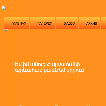
ГЛАВНАЯ
ГАЛЕРЕЯ
ВИДЕО
АРХИВ
Ես իմ անուշ Հայաստանի
արևահամ բառն եմ սիրում