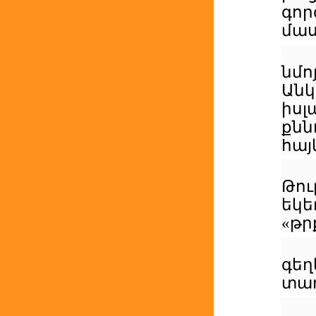
գոր
մասի
նմո
Անկ
իս
քնն
հայ
Թո
եկ
«թր
գեղ
տառ