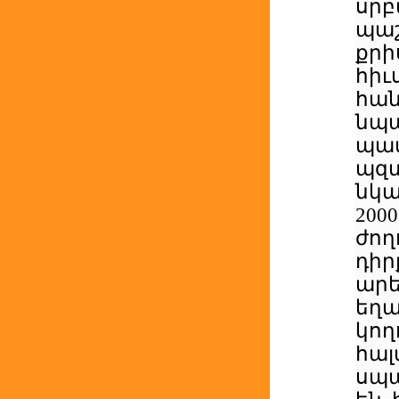
սր
պա
քրի
հիւ
հա
նպ
պատ
պզ
նկա
20
ժո
դիր
արե
եղ
կո
հալ
սպա