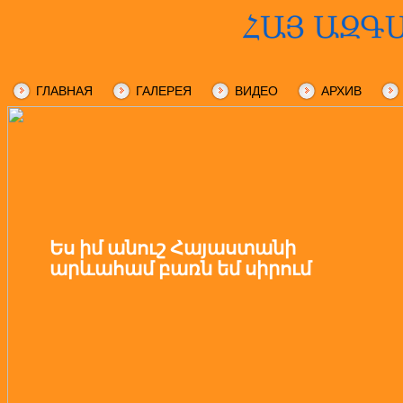
ГЛАВНАЯ
ГАЛЕРЕЯ
ВИДЕО
АРХИВ
Ես իմ անուշ Հայաստանի
արևահամ բառն եմ սիրում