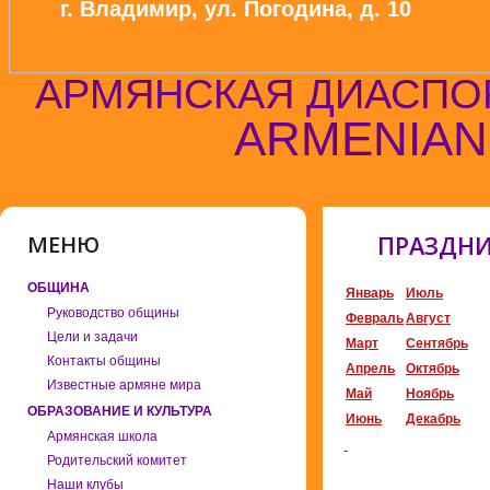
г. Владимир, ул. Погодина, д. 10
АРМЯНСКАЯ ДИАСПО
ARMENIAN
МЕНЮ
ПРАЗДНИ
ОБЩИНА
Январь
Июль
Руководство общины
Февраль
Август
Цели и задачи
Март
Сентябрь
Контакты общины
Апрель
Октябрь
Известные армяне мира
Май
Ноябрь
ОБРАЗОВАНИЕ И КУЛЬТУРА
Июнь
Декабрь
Армянская школа
Родительский комитет
Наши клубы