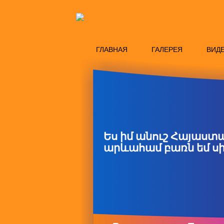
ГЛАВНАЯ
ГАЛЕРЕЯ
ВИД
Ես իմ անուշ Հայաստ
արևահամ բառն եմ սի