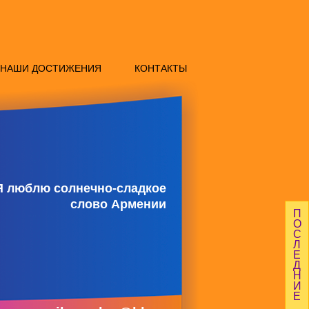
НАШИ ДОСТИЖЕНИЯ
КОНТАКТЫ
Я люблю солнечно-сладкое
слово Армении
П
О
С
Л
Е
Д
Н
И
Е