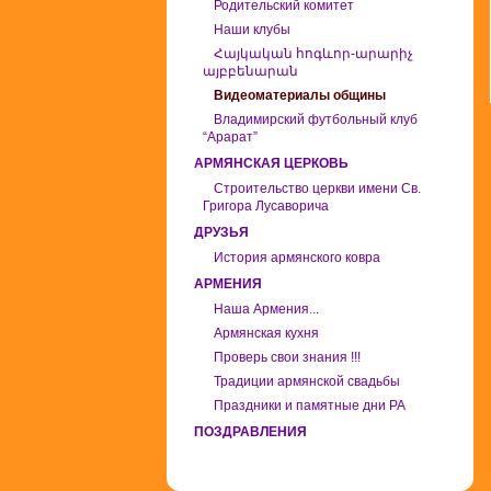
Родительский комитет
Наши клубы
Հայկական հոգևոր-արարիչ
այբբենարան
Видеоматериалы общины
Владимирский футбольный клуб
“Арарат”
АРМЯНСКАЯ ЦЕРКОВЬ
Строительство церкви имени Св.
Григора Лусаворича
ДРУЗЬЯ
История армянского ковра
АРМЕНИЯ
Наша Армения...
Армянская кухня
Проверь свои знания !!!
Традиции армянской свадьбы
Праздники и памятные дни РА
ПОЗДРАВЛЕНИЯ