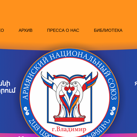
ЕО
АРХИВ
ПРЕССА О НАС
БИБЛИОТЕКА
անի
րում