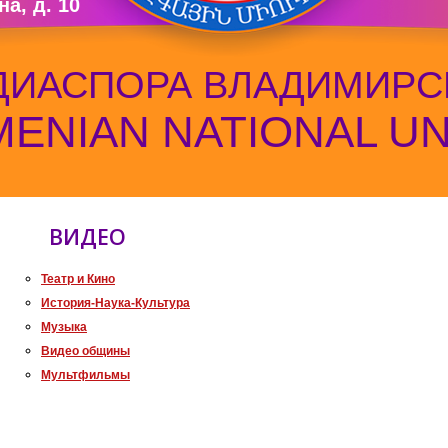
а, д. 10
ДИАСПОРА ВЛАДИМИРС
ENIAN NATIONAL U
ВИДЕО
Театр и Кино
История-Наука-Культура
Музыка
Видео общины
Мультфильмы