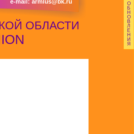
e-mail: armlus@bk.ru
О
Б
Н
О
В
КОЙ ОБЛАСТИ
Л
Е
NION
Н
И
Я