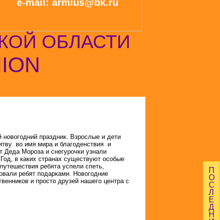
e-mail: armlus@bk.ru
КОЙ ОБЛАСТИ
NION
 новогодний праздник. Взрослые и дети
итву во имя мира и благоденствия и
т Деда Мороза и снегурочки узнали
Год, в каких странах существуют особые
 путешествия ребята успели спеть,
П
довали ребят подарками. Новогодние
О
венников и просто друзей нашего центра с
С
Л
Е
Д
Н