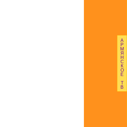
А
Р
М
Я
Н
С
К
О
Е
Т
В