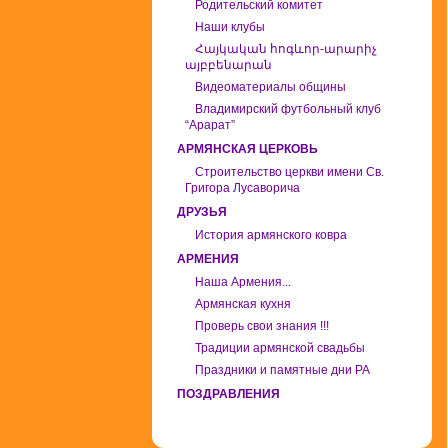
Родительский комитет
Наши клубы
Հայկական հոգևոր-արարիչ
այբբենարան
Видеоматериалы общины
Владимирский футбольный клуб
“Арарат”
АРМЯНСКАЯ ЦЕРКОВЬ
Строительство церкви имени Св.
Григора Лусаворича
ДРУЗЬЯ
История армянского ковра
АРМЕНИЯ
Наша Армения...
Армянская кухня
Проверь свои знания !!!
Традиции армянской свадьбы
Праздники и памятные дни РА
ПОЗДРАВЛЕНИЯ