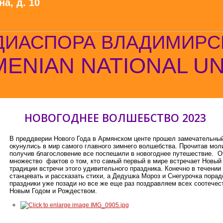
а, д. 10
ДИАСПОРА ВЛАДИМИРС
ENIAN NATIONAL U
НОВОГОДНЕЕ ВОЛШЕБСТВО 2023
В преддверии Нового Года в Армянском центе прошел замечательный
окунулись в мир самого главного зимнего волшебства. Прочитав мол
получив благословение все поспешили в новогоднее путешествие. О
множество фактов о том, кто самый первый в мире встречает Новый 
традиции встречи этого удивительного праздника. Конечно в течении
станцевать и рассказать стихи, а Дедушка Мороз и Снегурочка пора
праздники уже позади но все же еще раз поздравляем всех соотечест
Новым Годом и Рождеством.