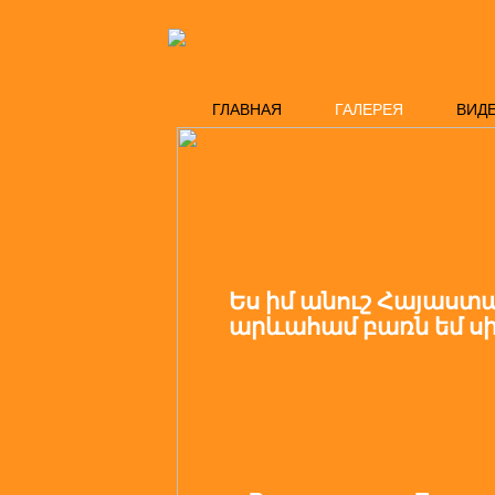
ГЛАВНАЯ
ГАЛЕРЕЯ
ВИД
Ես իմ անուշ Հայաստ
արևահամ բառն եմ սի