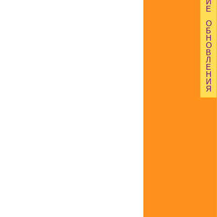
И
Е
О
Б
Н
О
В
Л
Е
Н
И
Я