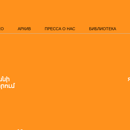
ЕО
АРХИВ
ПРЕССА О НАС
БИБЛИОТЕКА
անի
րում