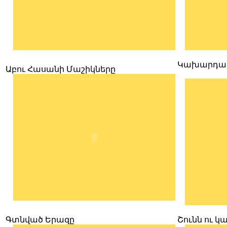
Կախարդակ
Աբու Հասանի Մաշիկները
Գտնված Երազը
Շունն ու կ