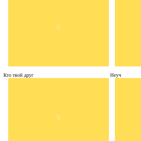
Кто твой друг
Неуч