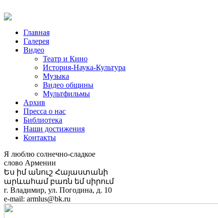
Главная
Галерея
Видео
Театр и Кино
История-Наука-Культура
Музыка
Видео общины
Мультфильмы
Архив
Пресса о нас
Библиотека
Наши достижения
Контакты
Я люблю солнечно-сладкое
слово Армении
Ես իմ անուշ Հայաստանի
արևահամ բառն եմ սիրում
г. Владимир, ул. Погодина, д. 10
e-mail: armlus@bk.ru