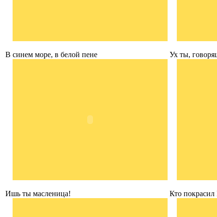
В синем море, в белой пене
Ух ты, говоря
Ишь ты масленица!
Кто покрасил