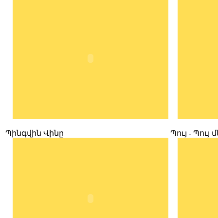
Պինգվին Վինը
Պույ - Պույ 