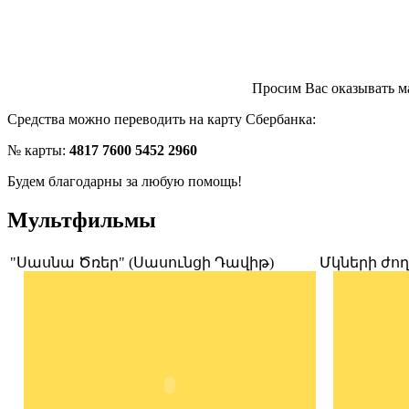
Просим Вас оказывать 
Средства можно переводить на карту Сбербанка:
№ карты:
4817 7600 5452 2960
Будем благодарны за любую помощь!
Мультфильмы
"Սասնա Ծռեր" (Սասունցի Դավիթ)
Մկների ժո