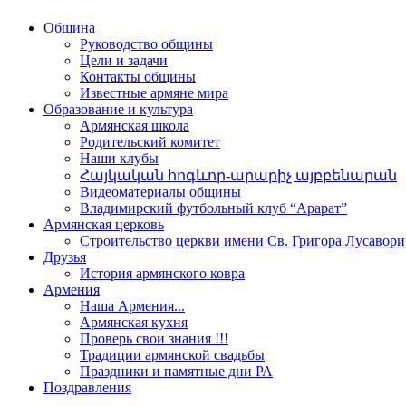
Община
Руководство общины
Цели и задачи
Контакты общины
Известные армяне мира
Образование и культура
Армянская школа
Родительский комитет
Наши клубы
Հայկական հոգևոր-արարիչ այբբենարան
Видеоматериалы общины
Владимирский футбольный клуб “Арарат”
Армянская церковь
Строительство церкви имени Св. Григора Лусавори
Друзья
История армянского ковра
Армения
Наша Армения...
Армянская кухня
Проверь свои знания !!!
Традиции армянской свадьбы
Праздники и памятные дни РА
Поздравления