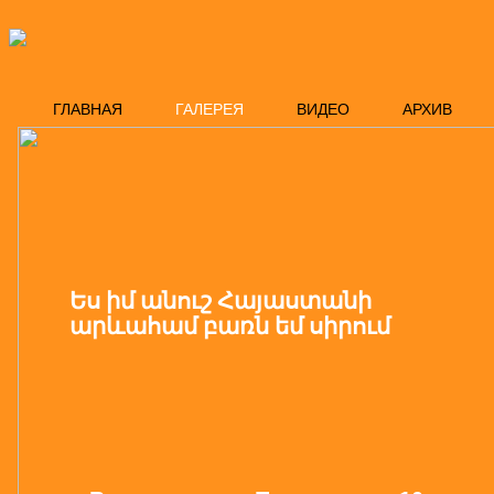
ГЛАВНАЯ
ГАЛЕРЕЯ
ВИДЕО
АРХИВ
Ես իմ անուշ Հայաստանի
արևահամ բառն եմ սիրում