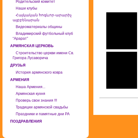
Родительский комитет
Наши клубы
Հայկական հոգևոր-արարիչ
այբբենարան
Видеоматериалы общины
Владимирский футбольный клуб
“Арарат”
АРМЯНСКАЯ ЦЕРКОВЬ
Строительство церкви имени Св.
Григора Лусаворича
ДРУЗЬЯ
История армянского ковра
АРМЕНИЯ
Наша Армения...
Армянская кухня
Проверь свои знания !!!
Традиции армянской свадьбы
Праздники и памятные дни РА
ПОЗДРАВЛЕНИЯ