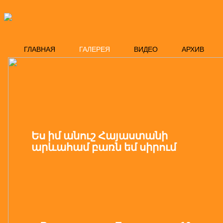
ГЛАВНАЯ
ГАЛЕРЕЯ
ВИДЕО
АРХИВ
Ես իմ անուշ Հայաստանի
արևահամ բառն եմ սիրում