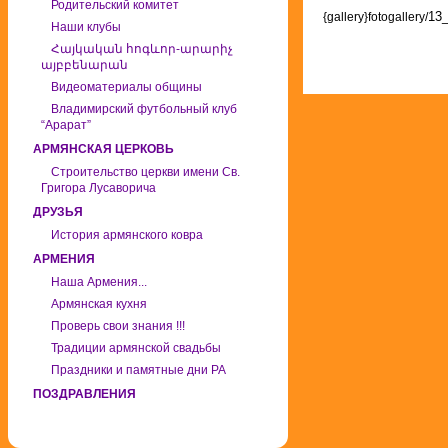
Родительский комитет
13_
{gallery}fotogallery/
Наши клубы
Հայկական հոգևոր-արարիչ
այբբենարան
Видеоматериалы общины
Владимирский футбольный клуб
“Арарат”
АРМЯНСКАЯ ЦЕРКОВЬ
Строительство церкви имени Св.
Григора Лусаворича
ДРУЗЬЯ
История армянского ковра
АРМЕНИЯ
Наша Армения...
Армянская кухня
Проверь свои знания !!!
Традиции армянской свадьбы
Праздники и памятные дни РА
ПОЗДРАВЛЕНИЯ