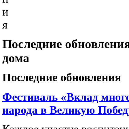
и
я
Последние обновления
дома
Последние обновления
Фестиваль «Вклад много
народа в Великую Побед
Каждое участие воспитан