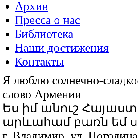
Архив
Пресса о нас
Библиотека
Наши достижения
Контакты
Я люблю солнечно-сладко
слово Армении
Ես իմ անուշ Հայաս
արևահամ բառն եմ ս
г. Владимир, ул. Погодина,