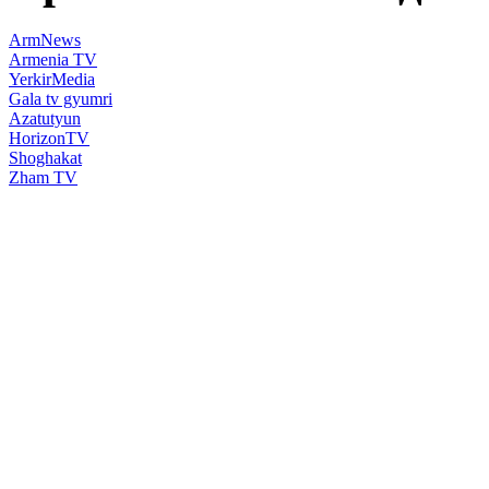
ArmNews
Armenia TV
YerkirMedia
Gala tv gyumri
Azatutyun
HorizonTV
Shoghakat
Zham TV